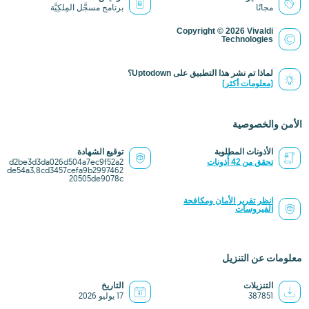
مجانًا
برنامج مسجَّل المِلكِيَّة
Copyright © 2026 Vivaldi
Technologies
لماذا تم نشر هذا التطبيق على Uptodown؟
(معلومات أكثر)
الأمن والخصوصية
الأذونات المطلوبة
توقيع الشهادة
تحقق من 42 أُذونات
d2be3d3da026d504a7ec9f52a2
de54a3,8cd3457cefa9b2997462
20505de9078c
انظر تقرير الأمان ومكافحة
الفيروسات
معلومات عن التنزيل
التنزيلات
التاريخ
387851
17 يوليو 2026