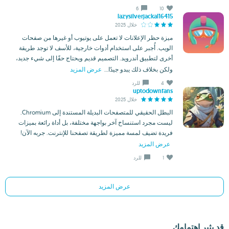
6
10
lazysilverjackal16415
خلال 2025
ميزة حظر الإعلانات لا تعمل على يوتيوب أو غيرها من صفحات
الويب. أُجبر على استخدام أدوات خارجية، للأسف لا توجد طريقة
أخرى لتطبيق أندرويد. التصميم قديم ويحتاج حقًا إلى شيء جديد،
ولكن بخلاف ذلك يبدو جيدًا...
عرض المزيد
4
للرد
uptodownfans
خلال 2025
البطل الحقيقي للمتصفحات البديلة المستندة إلى Chromium.
ليست مجرد استنساخ آخر بواجهة مختلفة، بل أداة رائعة بميزات
فريدة تضيف لمسة مميزة لطريقة تصفحنا للإنترنت. جربه الآن!
عرض المزيد
1
للرد
عرض المزيد
قد يثير اهتمامك