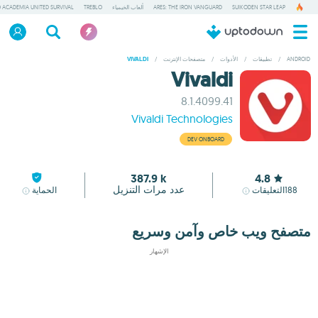
SUIKODEN STAR LEAP
ARES: THE IRON VANGUARD
ألعاب الخيمياء
TREBLO
 ACADEMIA UNITED SURVIVAL
ANDROID
/
تطبيقات
/
الأدوات
/
متصفحات الإنترنت
/
VIVALDI
Vivaldi
8.1.4099.41
Vivaldi Technologies
DEV ONBOARD
387.9 k
4.8
عدد مرات التنزيل
188
التعليقات
الحماية
متصفح ويب خاص وآمن وسريع
الإشهار