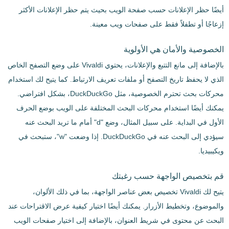
أيضًا حظر الإعلانات حسب صفحة الويب بحيث يتم حظر الإعلانات الأكثر
إزعاجًا أو تطفلاً فقط على صفحات ويب معينة.
الخصوصية والأمان هي الأولوية
بالإضافة إلى مانع التتبع والإعلانات، يحتوي Vivaldi على وضع التصفح الخاص
الذي لا يحفظ تاريخ التصفح أو ملفات تعريف الارتباط. كما يتيح لك استخدام
محركات بحث تحترم الخصوصية، مثل DuckDuckGo، بشكل افتراضي.
يمكنك أيضًا استخدام محركات البحث المختلفة على الويب بوضع الحرف
الأول في البداية. على سبيل المثال، وضع "d" أمام ما تريد البحث عنه
سيؤدي إلى البحث عنه في DuckDuckGo. إذا وضعت "w"، ستبحث في
ويكيبيديا.
قم بتخصيص الواجهة حسب رغبتك
يتيح لك Vivaldi تخصيص بعض عناصر الواجهة، بما في ذلك الألوان،
والموضوع، وتخطيط الأزرار. يمكنك أيضًا اختيار كيفية عرض الاقتراحات عند
البحث عن محتوى في شريط العنوان، بالإضافة إلى اختيار صفحات الويب