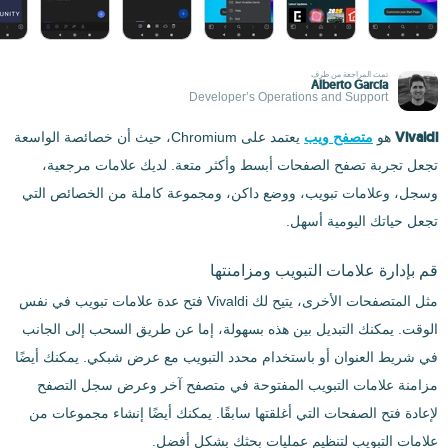
تمت المراجعة من طرف
Alberto García
Developer’s Operations and Support
Vivaldi
هو
متصفح ويب
يعتمد على Chromium، حيث أن خصائصة الواسعة
تجعل تجربة تصفح الصفحات أبسط وأكثر متعة. لديك علامات مرجعية،
وسجل، وعلامات تبويب، ووضع داكن، ومجموعة كاملة من الخصائص التي
تجعل حياتك اليومية أسهل.
قم بإدارة علامات التبويب ومزامنتها
مثل المتصفحات الأخرى، يتيح لك Vivaldi فتح عدة علامات تبويب في نفس
الوقت. يمكنك التبديل بين هذه بسهولة، إما عن طريق السحب إلى الجانب
في شريط العنوان أو باستخدام محدد التبويب مع عرض شبكي. يمكنك أيضًا
مزامنة علامات التبويب المفتوحة في متصفح آخر وعرض سجل التصفح
لإعادة فتح الصفحات التي أغلقتها سابقًا. يمكنك أيضًا إنشاء مجموعات من
علامات التبويب لتنظيم عمليات بحثك بشكل أفضل.