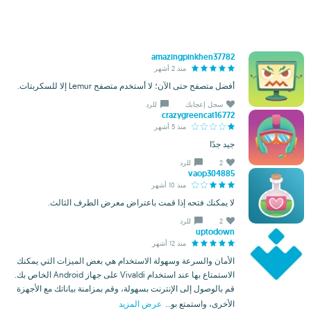
amazingpinkhen37782
منذ 2 أشهر
أفضل متصفح حتى الآن؛ لا أستخدم متصفح Lemur إلا للسكربتات.
سجل إعجابك
للرد
crazygreencat16772
منذ 5 أشهر
جيد جدًا
2
للرد
vaop304885
منذ 10 أشهر
لا يمكنك فتحه إذا قمت باعتراض معرض الطرف الثالث.
2
للرد
uptodown
منذ 12 أشهر
الأمان والسرعة وسهولة الاستخدام هي بعض الميزات التي يمكنك
الاستمتاع بها عند استخدام Vivaldi على جهاز Android الخاص بك.
قم بالوصول إلى الإنترنت بسهولة، وقم بمزامنة بياناتك مع الأجهزة
الأخرى، واستمتع بو...
عرض المزيد