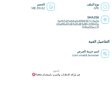
نوع الملف
الحجم
319.62 MB
APK
SHA256
2ef92d21e66a0d5f86567c13a2e
b5af8b40d69d0d83d8fc93842e
64ba32acc31
التفاصيل الفنية
اسم حزمة العرض
com.vivaldi.browser
الإشهار
قم بإزالة الإعلانات والمزيد باستخدام Turbo