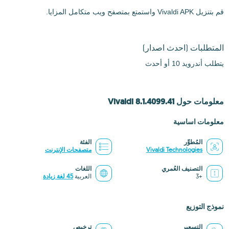
قم بتنزيل Vivaldi APK واستمتع بمتصفح ويب متكامل المزايا.
المتطلبات
(احدث اصدار)
يتطلب أندرويد 10 أو أحدث
معلومات حول Vivaldi 8.1.4099.41
معلومات اساسية
المُطوِّر
الفئة
Vivaldi Technologies
متصفحات الإنترنت
التصنيف العُمري
اللغات
+3
العربية
45 لغة زيادة
نموذج التوزيع
التسعير
ترخيص