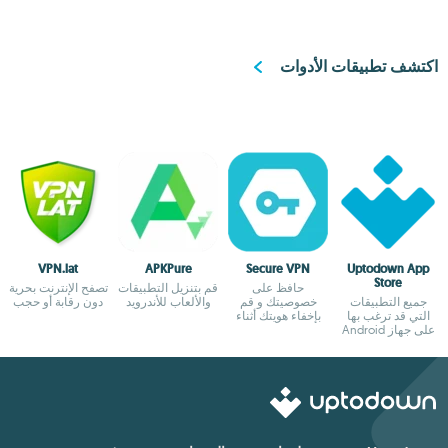
اكتشف تطبيقات الأدوات
VPN.lat
APKPure
Secure VPN
Uptodown App
Store
حافظ على
قم بتنزيل التطبيقات
تصفح الإنترنت بحرية
جميع التطبيقات
خصوصيتك و قم
والألعاب للأندرويد
دون رقابة أو حجب
التي قد ترغب بها
بإخفاء هويتك أثناء
على جهاز Android
التصفح
الخاص بك